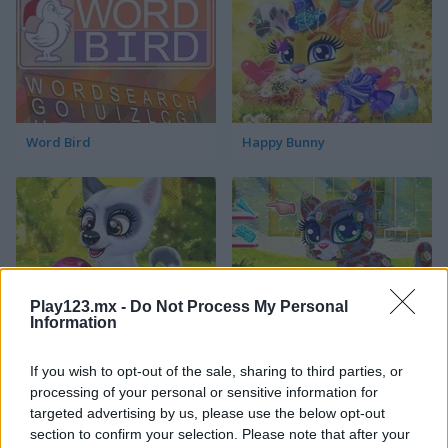
Word Bird
Happy Bunny
Play123.mx -
Do Not Process My Personal
Information
Happy Dog
Happy Cat
If you wish to opt-out of the sale, sharing to third parties, or
Categorías Relacionadas
processing of your personal or sensitive information for
targeted advertising by us, please use the below opt-out
section to confirm your selection. Please note that after your
juegos de pájaros