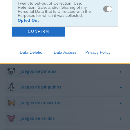
I want to opt-out of Collection, Use,
Retention, Sale, and/or Sharing of my
juegos de flappy bird
Personal Data that Is Unrelated with the
Purposes for which it was collected.
Opted Out
juegos de ranas
CONFIRM
juegos de caballos
Data Deletion
Data Access
Privacy Policy
juegos de monos
juegos de pandas
juegos de pingüinos
juegos de mascotas
juegos de cerdos