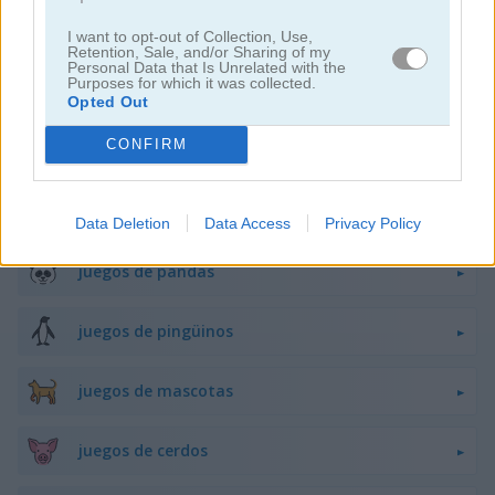
juegos de flappy bird
I want to opt-out of Collection, Use,
Retention, Sale, and/or Sharing of my
Personal Data that Is Unrelated with the
Purposes for which it was collected.
juegos de ranas
Opted Out
CONFIRM
juegos de caballos
juegos de monos
Data Deletion
Data Access
Privacy Policy
juegos de pandas
juegos de pingüinos
juegos de mascotas
juegos de cerdos