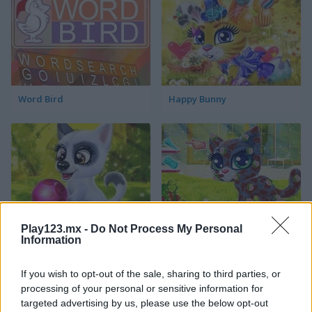
Word Bird
Happy Bunny
Play123.mx -
Do Not Process My Personal
Happy Dog
Happy Cat
Information
Categorías Relacionadas
If you wish to opt-out of the sale, sharing to third parties, or
processing of your personal or sensitive information for
targeted advertising by us, please use the below opt-out
juegos de pájaros