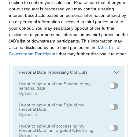
section to confirm your selection. Please note that after your
opt-out request is processed you may continue seeing
juegos de conejitos
interest-based ads based on personal information utilized by
us or personal information disclosed to third parties prior to
your opt-out. You may separately opt-out of the further
juegos de gatos
disclosure of your personal information by third parties on the
IAB’s list of downstream participants. This information may
juegos de pollos
also be disclosed by us to third parties on the
IAB’s List of
Downstream Participants
that may further disclose it to other
third parties.
juegos de dinosaurios
Personal Data Processing Opt Outs
juegos de perros
I want to opt-out of the Sharing of my
personal data.
Opted In
juegos de delfines
I want to opt-out of the Sale of my
Personal Data.
juegos de patos
Opted In
I want to opt-out of processing my
juegos de pesca
Personal Data for Targeted Advertising.
Opted In