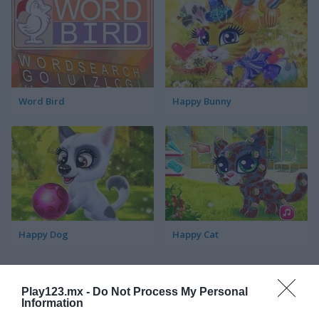
Word Bird
Happy Bunny
Happy Dog
Happy Cat
Categorías Relacionadas
Play123.mx -
Do Not Process My Personal
Information
juegos de pájaros