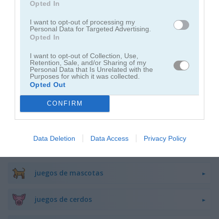
Opted In
juegos de flappy bird
I want to opt-out of processing my
Personal Data for Targeted Advertising.
Opted In
juegos de ranas
I want to opt-out of Collection, Use,
Retention, Sale, and/or Sharing of my
juegos de caballos
Personal Data that Is Unrelated with the
Purposes for which it was collected.
Opted Out
juegos de monos
CONFIRM
juegos de pandas
Data Deletion
Data Access
Privacy Policy
juegos de pingüinos
juegos de mascotas
juegos de cerdos