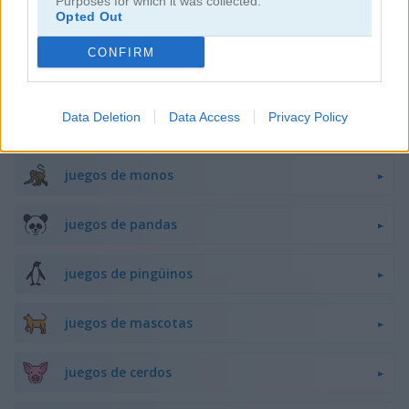
Purposes for which it was collected.
Opted Out
juegos de flappy bird
CONFIRM
juegos de ranas
Data Deletion
Data Access
Privacy Policy
juegos de caballos
juegos de monos
juegos de pandas
juegos de pingüinos
juegos de mascotas
juegos de cerdos