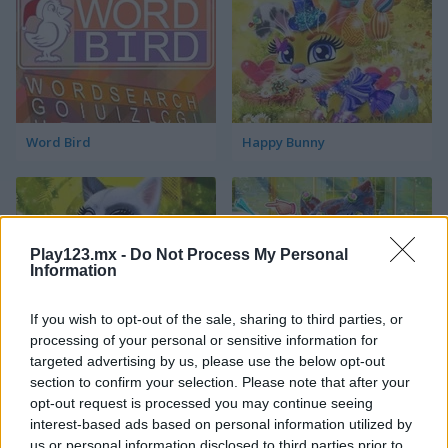
Word Bird
Happy Bunny
Play123.mx -
Do Not Process My Personal
Information
If you wish to opt-out of the sale, sharing to third parties, or
Happy Dog
Happy Cat
processing of your personal or sensitive information for
targeted advertising by us, please use the below opt-out
Categorías Relacionadas
section to confirm your selection. Please note that after your
opt-out request is processed you may continue seeing
interest-based ads based on personal information utilized by
juegos de pájaros
us or personal information disclosed to third parties prior to