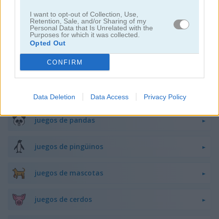
juegos de flappy bird
I want to opt-out of Collection, Use,
Retention, Sale, and/or Sharing of my
Personal Data that Is Unrelated with the
Purposes for which it was collected.
juegos de ranas
Opted Out
CONFIRM
juegos de caballos
juegos de monos
Data Deletion
Data Access
Privacy Policy
juegos de pandas
juegos de pingüinos
juegos de mascotas
juegos de cerdos