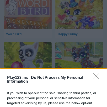
Word Bird
Happy Bunny
Play123.mx -
Do Not Process My Personal
Happy Dog
Happy Cat
Information
Categorías Relacionadas
If you wish to opt-out of the sale, sharing to third parties, or
processing of your personal or sensitive information for
targeted advertising by us, please use the below opt-out
juegos de pájaros