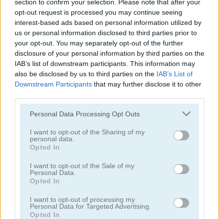
section to confirm your selection. Please note that after your
opt-out request is processed you may continue seeing
juegos de conejitos
interest-based ads based on personal information utilized by
us or personal information disclosed to third parties prior to
your opt-out. You may separately opt-out of the further
juegos de gatos
disclosure of your personal information by third parties on the
IAB’s list of downstream participants. This information may
also be disclosed by us to third parties on the
IAB’s List of
juegos de pollos
Downstream Participants
that may further disclose it to other
third parties.
juegos de dinosaurios
Personal Data Processing Opt Outs
juegos de perros
I want to opt-out of the Sharing of my
personal data.
Opted In
juegos de delfines
I want to opt-out of the Sale of my
Personal Data.
juegos de patos
Opted In
I want to opt-out of processing my
juegos de pesca
Personal Data for Targeted Advertising.
Opted In