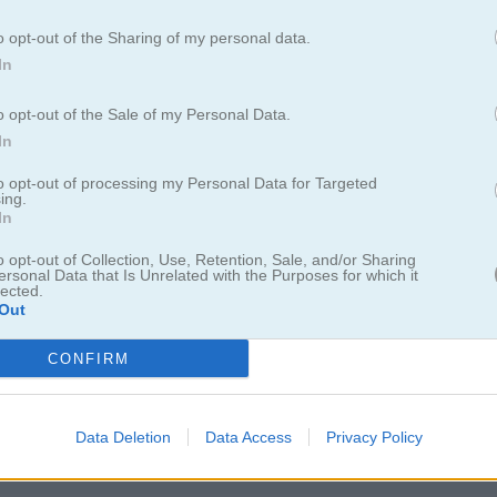
: inside a cave
o opt-out of the Sharing of my personal data.
In
Cómo jugar The Green Mission: Ins
o opt-out of the Sale of my Personal Data.
Cave
In
to opt-out of processing my Personal Data for Targeted
ing.
In
o opt-out of Collection, Use, Retention, Sale, and/or Sharing
ersonal Data that Is Unrelated with the Purposes for which it
lected.
Out
CONFIRM
Data Deletion
Data Access
Privacy Policy