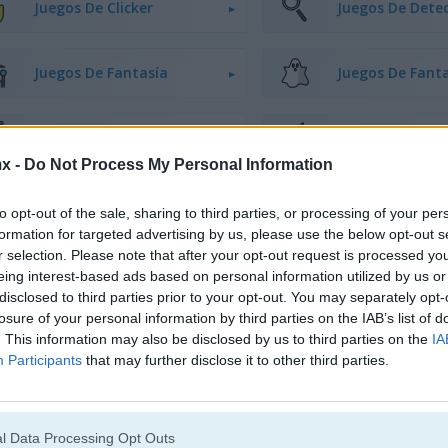
Juegos De Clicker
Juegos De Detec
Juegos De Fantasía
Juegos De Fan
Juegos De Idle
Juegos De Salta
x -
Do Not Process My Personal Information
Juegos De Minecraft
Juegos De Mons
to opt-out of the sale, sharing to third parties, or processing of your per
formation for targeted advertising by us, please use the below opt-out s
r selection. Please note that after your opt-out request is processed y
Juegos De Piratas
Juegos De Píxel
eing interest-based ads based on personal information utilized by us or
disclosed to third parties prior to your opt-out. You may separately opt-
losure of your personal information by third parties on the IAB’s list of
Juegos De Correr
Juegos De Super
. This information may also be disclosed by us to third parties on the
IA
Participants
that may further disclose it to other third parties.
l Data Processing Opt Outs