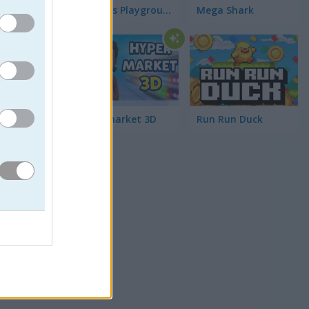
Humans Playground
Mega Shark
ide a
Hypermarket 3D
Run Run Duck