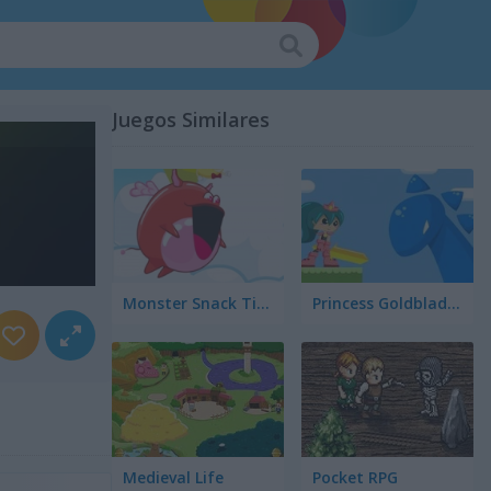
Juegos Similares
Monster Snack Time
Princess Goldblade and the Dangerous Water
Medieval Life
Pocket RPG