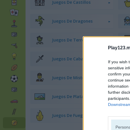
Juegos De Castillos
Juegos De Dragones
Juegos De Terror
Play123.m
Juegos De Caballeros
If you wish 
sensitive in
confirm you
Juegos De Misterio
continue se
information 
further disc
Juegos De Plataformas
participants
Downstream 
Juegos De Fuego Y Agua
Persona