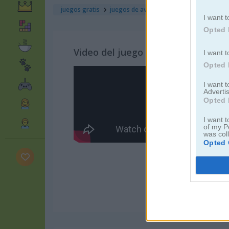
juegos gratis
juegos de aventuras
the green mission
I want t
Opted 
Video del juego
I want t
Opted 
I want 
Advertis
Opted 
I want t
of my P
was col
Opted 