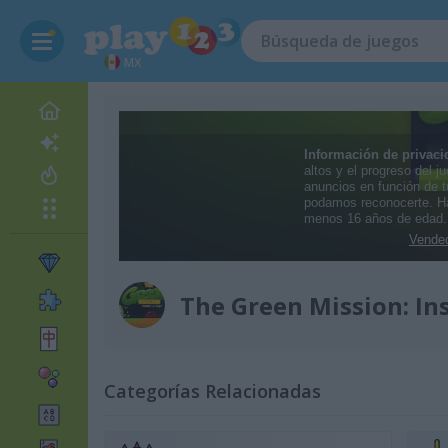
MX
The Green Mission: In
Categorías Relacionadas