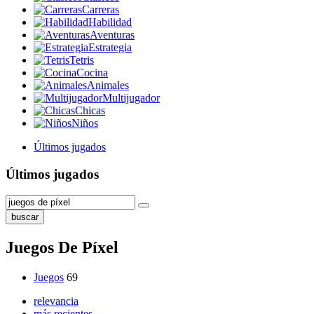
Carreras
Habilidad
Aventuras
Estrategia
Tetris
Cocina
Animales
Multijugador
Chicas
Niños
Últimos jugados
Últimos jugados
buscar
Juegos De Píxel
Juegos
69
relevancia
más recientes