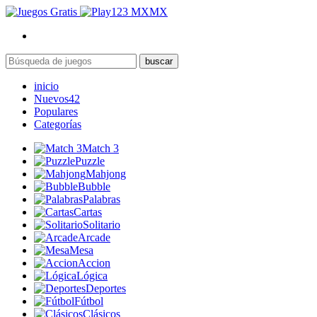
MX
buscar
inicio
Nuevos
42
Populares
Categorías
Match 3
Puzzle
Mahjong
Bubble
Palabras
Cartas
Solitario
Arcade
Mesa
Accion
Lógica
Deportes
Fútbol
Clásicos