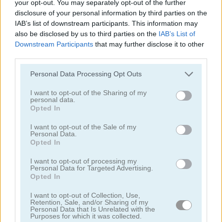
your opt-out. You may separately opt-out of the further
disclosure of your personal information by third parties on the
juegos de clicker
IAB’s list of downstream participants. This information may
also be disclosed by us to third parties on the
IAB’s List of
Downstream Participants
that may further disclose it to other
juegos de detectives
third parties.
Personal Data Processing Opt Outs
juegos de dragones
I want to opt-out of the Sharing of my
personal data.
juegos de fantasía
Opted In
I want to opt-out of the Sale of my
juegos de fantasmas
Personal Data.
Opted In
juegos de terror
I want to opt-out of processing my
Personal Data for Targeted Advertising.
Opted In
juegos de idle
I want to opt-out of Collection, Use,
Retention, Sale, and/or Sharing of my
Personal Data that Is Unrelated with the
juegos de saltar
Purposes for which it was collected.