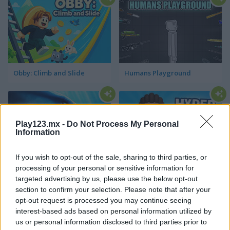
Obby: Climb and Slide
Humans Playground
Play123.mx -
Do Not Process My Personal
Information
If you wish to opt-out of the sale, sharing to third parties, or
processing of your personal or sensitive information for
Mega Shark
Hypermarket 3D
targeted advertising by us, please use the below opt-out
section to confirm your selection. Please note that after your
Categorías Relacionadas
opt-out request is processed you may continue seeing
interest-based ads based on personal information utilized by
us or personal information disclosed to third parties prior to
juegos de castillos