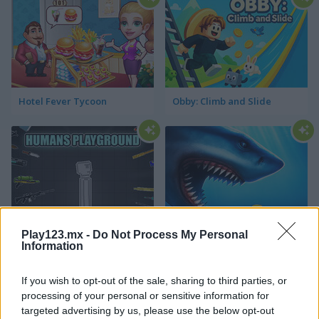
Hotel Fever Tycoon
Obby: Climb and Slide
Humans Playground
Mega Shark
Play123.mx -
Do Not Process My Personal
Information
Categorías Relacionadas
If you wish to opt-out of the sale, sharing to third parties, or
processing of your personal or sensitive information for
targeted advertising by us, please use the below opt-out
juegos de castillos