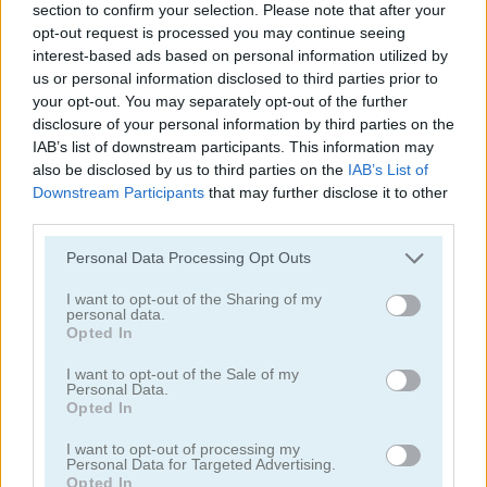
section to confirm your selection. Please note that after your
opt-out request is processed you may continue seeing
juegos de clicker
interest-based ads based on personal information utilized by
us or personal information disclosed to third parties prior to
your opt-out. You may separately opt-out of the further
juegos de detectives
disclosure of your personal information by third parties on the
IAB’s list of downstream participants. This information may
juegos de dragones
also be disclosed by us to third parties on the
IAB’s List of
Downstream Participants
that may further disclose it to other
third parties.
juegos de fantasía
Personal Data Processing Opt Outs
juegos de fantasmas
I want to opt-out of the Sharing of my
personal data.
Opted In
juegos de terror
I want to opt-out of the Sale of my
Personal Data.
juegos de idle
Opted In
I want to opt-out of processing my
juegos de saltar
Personal Data for Targeted Advertising.
Opted In