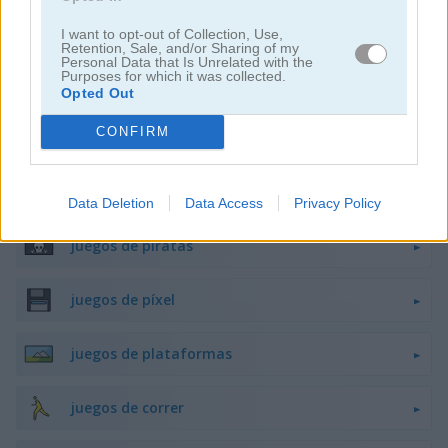
juegos de caballeros
I want to opt-out of Collection, Use,
Retention, Sale, and/or Sharing of my
Personal Data that Is Unrelated with the
Purposes for which it was collected.
juegos de minecraft
Opted Out
CONFIRM
juegos de monstruos
juegos de misterio
Data Deletion
Data Access
Privacy Policy
juegos de piratas
juegos de píxel
juegos de plataformas
juegos de correr