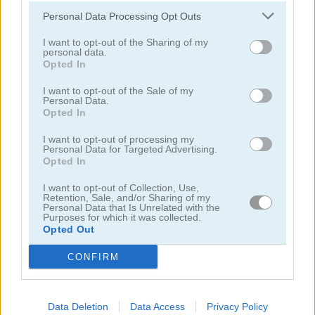
Personal Data Processing Opt Outs
juegos de clicker
I want to opt-out of the Sharing of my
personal data.
Opted In
juegos de detectives
I want to opt-out of the Sale of my
Personal Data.
juegos de dragones
Opted In
I want to opt-out of processing my
juegos de fantasía
Personal Data for Targeted Advertising.
Opted In
juegos de fantasmas
I want to opt-out of Collection, Use,
Retention, Sale, and/or Sharing of my
Personal Data that Is Unrelated with the
Purposes for which it was collected.
juegos de terror
Opted Out
CONFIRM
juegos de idle
juegos de saltar
Data Deletion
Data Access
Privacy Policy