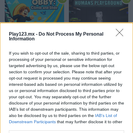
Play123.mx -
Do Not Process My Personal
Information
Obby: Climb and Slide
Humans Playground
If you wish to opt-out of the sale, sharing to third parties, or
processing of your personal or sensitive information for
targeted advertising by us, please use the below opt-out
section to confirm your selection. Please note that after your
opt-out request is processed you may continue seeing
interest-based ads based on personal information utilized by
us or personal information disclosed to third parties prior to
your opt-out. You may separately opt-out of the further
Mega Shark
Hypermarket 3D
disclosure of your personal information by third parties on the
IAB’s list of downstream participants. This information may
Categorías Relacionadas
also be disclosed by us to third parties on the
IAB’s List of
Downstream Participants
that may further disclose it to other
third parties.
juegos de castillos