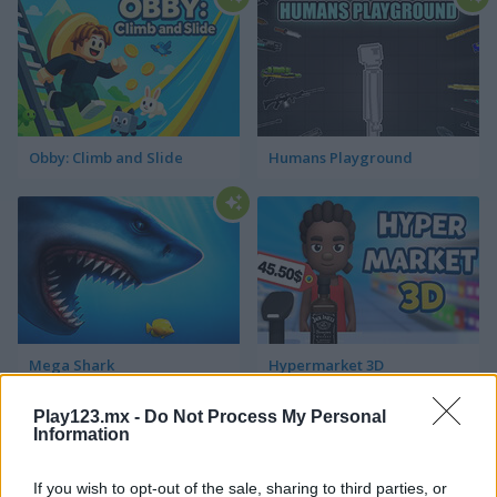
Obby: Climb and Slide
Humans Playground
Mega Shark
Hypermarket 3D
Play123.mx -
Do Not Process My Personal
Categorías Relacionadas
Information
juegos de castillos
If you wish to opt-out of the sale, sharing to third parties, or