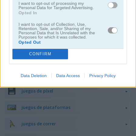
I want to opt-out of processing my
Personal Data for Targeted Advertising.
juegos de caballeros
Opted In
I want to opt-out of Collection, Use,
juegos de minecraft
Retention, Sale, and/or Sharing of my
Personal Data that Is Unrelated with the
Purposes for which it was collected.
juegos de monstruos
Opted Out
CONFIRM
juegos de misterio
juegos de piratas
Data Deletion
Data Access
Privacy Policy
juegos de píxel
juegos de plataformas
juegos de correr